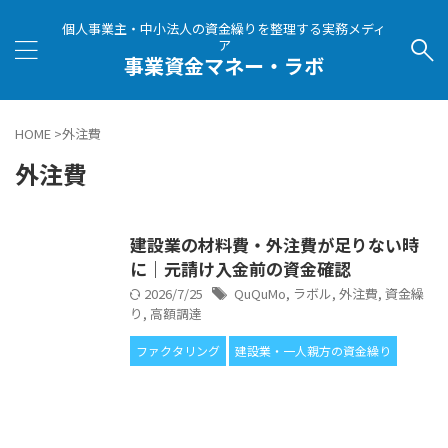
個人事業主・中小法人の資金繰りを整理する実務メディ
ア
事業資金マネー・ラボ
HOME
>
外注費
外注費
建設業の材料費・外注費が足りない時
に｜元請け入金前の資金確認
2026/7/25
QuQuMo
,
ラボル
,
外注費
,
資金繰
り
,
高額調達
ファクタリング
建設業・一人親方の資金繰り