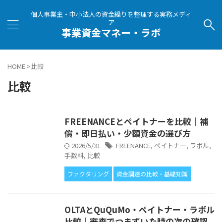
個人事業主・中小法人の資金繰りを整理する実務メディ
ア
事業資金マネー・ラボ
HOME
>
比較
比較
FREENANCEとペイトナーを比較｜補
償・即日払い・少額資金の選び方
2026/5/31
FREENANCE
,
ペイトナー
,
ラボル
,
手数料
,
比較
ファクタリング
資金調達の比較・基礎知識
OLTAとQuQuMo・ペイトナー・ラボル
比較｜審査でつまずいた時の次の確認