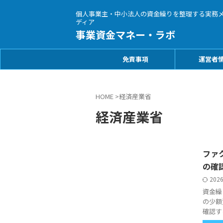
個人事業主・中小法人の資金繰りを整理する実務
ディア
事業資金マネー・ラボ
免責事項
運営者
HOME
>
経済産業省
経済産業省
ファ
の確
202
資金繰
の少額
確認す