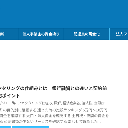
メ
情報
個人事業主の資金繰り
配達員の現金化
法人フ
クタリングの仕組みとは｜銀行融資との違いと契約前
認ポイント
6/5/31
ファクタリング仕組み
,
図解
,
経済産業省
,
違法性
,
金融庁
りの目的別に確認する 迷った時の比較ランキング 5万円〜10万円
資金を確認する 大口・法人資金を確認する 土日祝・夜間の資金を
る 必要書類が少ないサービスを確認する あわせて確認した ...