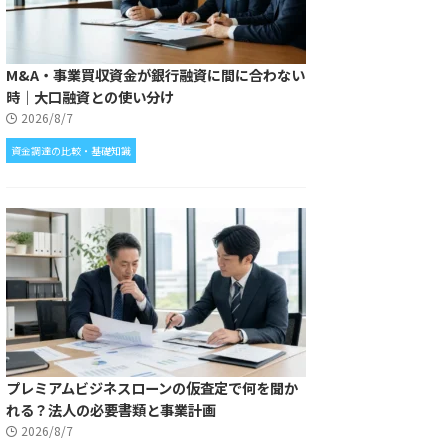
M&A・事業買収資金が銀行融資に間に合わない
時｜大口融資との使い分け
2026/8/7
資金調達の比較・基礎知識
プレミアムビジネスローンの仮査定で何を聞か
れる？法人の必要書類と事業計画
2026/8/7