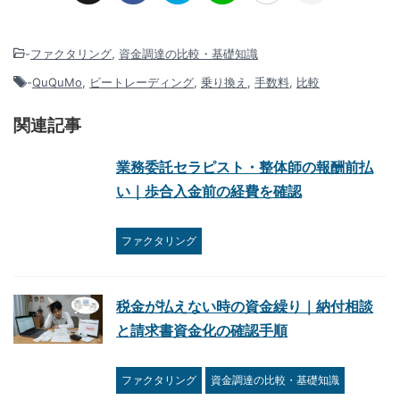
-
ファクタリング
,
資金調達の比較・基礎知識
-
QuQuMo
,
ビートレーディング
,
乗り換え
,
手数料
,
比較
関連記事
業務委託セラピスト・整体師の報酬前払
い｜歩合入金前の経費を確認
ファクタリング
税金が払えない時の資金繰り｜納付相談
と請求書資金化の確認手順
ファクタリング
資金調達の比較・基礎知識