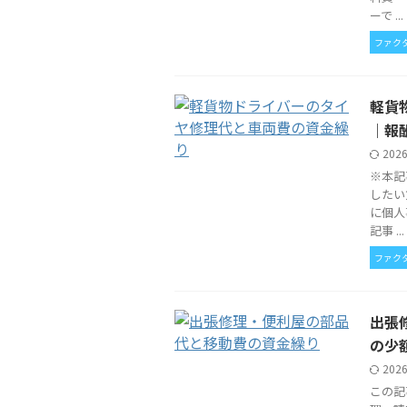
ーで ...
ファク
軽貨
｜報
202
※本記
したい
に個人
記事 ...
ファク
出張
の少
202
この記