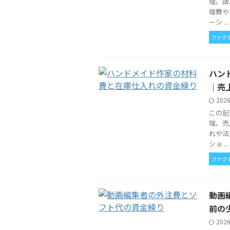
理。請
理費や
ーシ ...
ファク
ハン
｜売
202
この記
理。売
れや法
ショ ...
ファク
動画
前の
202