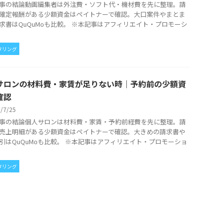
事の結論動画編集者は外注費・ソフト代・機材費を先に整理。請
確定報酬がある少額資金はペイトナーで確認。大口案件やまとま
求書はQuQuMoも比較。 ※本記事はアフィリエイト・プロモーシ
タリング
サロンの材料費・家賃が足りない時｜予約前の少額資
確認
6/7/25
事の結論個人サロンは材料費・家賃・予約前経費を先に整理。請
売上明細がある少額資金はペイトナーで確認。大きめの請求書や
引はQuQuMoも比較。 ※本記事はアフィリエイト・プロモーショ
タリング