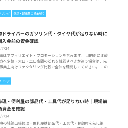
タリング
運送・配達員の資金繰り
物ドライバーのガソリン代・タイヤ代が足りない時に
酬入金前の資金確認
6/7/24
事はアフィリエイト・プロモーションを含みます。 目的別に比較
方へ少額・大口・土日夜間のどれを確認すべきか迷う場合は、先
事業主向けファクタリング比較で全体を確認してください。 この
タリング
修理・便利屋の部品代・工具代が足りない時｜現場前
額資金を確認
6/7/24
事の結論出張修理・便利屋は部品代・工具代・移動費を先に整