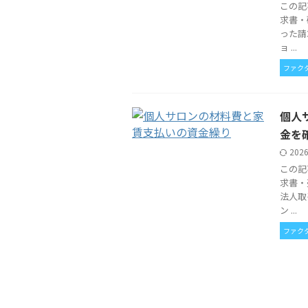
この記
求書・
った請
ョ ...
ファク
個人
金を
202
この記
求書・
法人取
ン ...
ファク