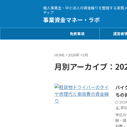
個人事業主・中小法人の資金繰りを整理する実務
ディア
事業資金マネー・ラボ
免責事項
運営者
HOME
>
2026年
>
5月
月別アーカイブ：202
バイ
ちの
202
主
,
即
申込み
酬・請
料費・