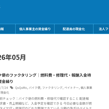
メ
情報
個人事業主の資金繰り
配達員の現金化
法人フ
6年05月
ク便のファクタリング｜燃料費・修理代・報酬入金待
資金繰り
6/7/24
QuQuMo
,
バイク便
,
ファクタリング
,
ペイトナー
,
個人事業
日現金化
前チェック：バイク便の燃料費・修理代で確認すること 配達報
求書・売上明細など、入金予定を確認できる 今日必要な金額が燃
タイヤ代・修理代のどれか整理できている 少額の急ぎはペイトナ