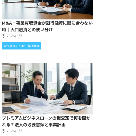
M&A・事業買収資金が銀行融資に間に合わない
時｜大口融資との使い分け
2026/8/7
資金調達の比較・基礎知識
プレミアムビジネスローンの仮査定で何を聞か
れる？法人の必要書類と事業計画
2026/8/7