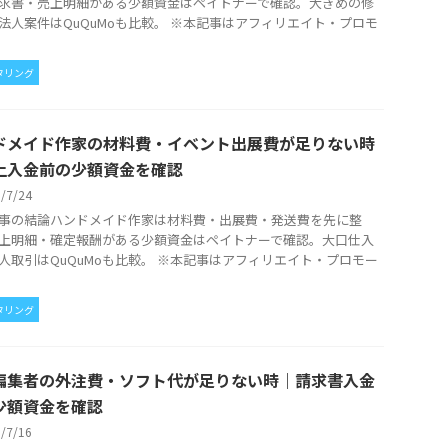
求書・売上明細がある少額資金はペイトナーで確認。大きめの修
法人案件はQuQuMoも比較。 ※本記事はアフィリエイト・プロモ
タリング
ドメイド作家の材料費・イベント出展費が足りない時
上入金前の少額資金を確認
6/7/24
事の結論ハンドメイド作家は材料費・出展費・発送費を先に整
上明細・確定報酬がある少額資金はペイトナーで確認。大口仕入
人取引はQuQuMoも比較。 ※本記事はアフィリエイト・プロモー
タリング
編集者の外注費・ソフト代が足りない時｜請求書入金
少額資金を確認
6/7/16