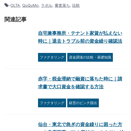
-
OLTA
,
QuQuMo
,
ラボル
,
審査落ち
,
比較
関連記事
自宅兼事務所・テナント家賃が払えない
時に｜退去トラブル前の資金繰り確認法
ファクタリング
資金調達の比較・基礎知識
赤字・税金滞納で融資に落ちた時に｜請
求書で大口資金を確認する方法
ファクタリング
経営のピンチ脱出
仙台・東北で急ぎの資金繰りに困った方