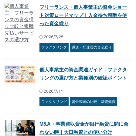
フリーランス・個人事業主の資金ショー
ト対策ロードマップ｜入金待ち報酬を使
った資金繰り
2026/7/25
ファクタリング
運送・配達員の資金繰り
個人事業主の資金調達ガイド｜ファクタ
リングの選び方と業種別の確認ポイント
2026/7/14
ファクタリング
資金調達の比較・基礎知識
M&A・事業買収資金が銀行融資に間に合
わない時｜大口融資との使い分け