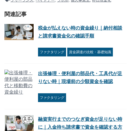
-
フリーランス
,
ペイトナー
,
ラボル
,
個人事業主
,
即日現金化
関連記事
税金が払えない時の資金繰り｜納付相談
と請求書資金化の確認手順
ファクタリング
資金調達の比較・基礎知識
出張修理・便利屋の部品代・工具代が足
りない時｜現場前の少額資金を確認
ファクタリング
融資実行までのつなぎ資金が足りない時
に｜入金待ち請求書で資金を確認する方