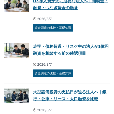
DX導入費が先に必要な法人へ｜補助金・
融資・つなぎ資金の順番
2026/8/7
資金調達の比較・基礎知識
赤字・債務超過・リスケ中の法人が1億円
融資を相談する前の確認項目
2026/8/7
資金調達の比較・基礎知識
大型設備投資の支払日が迫る法人へ｜銀
行・公庫・リース・大口融資を比較
2026/8/7