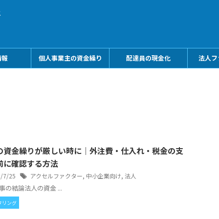
メ
情報
個人事業主の資金繰り
配達員の現金化
法人フ
の資金繰りが厳しい時に｜外注費・仕入れ・税金の支
前に確認する方法
6/7/25
アクセルファクター
,
中小企業向け
,
法人
事の結論法人の資金 ...
タリング