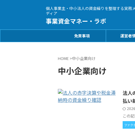
個人事業主・中小法人の資金繰りを整理する実務
ディア
事業資金マネー・ラボ
免責事項
運営者
HOME
>
中小企業向け
中小企業向け
法人
払い
202
この記
ファク