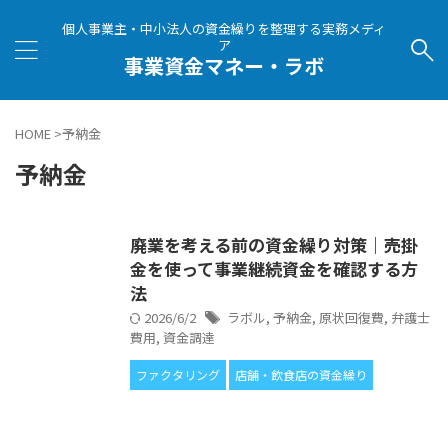
個人事業主・中小法人の資金繰りを整理する実務メディ
ア
事業資金マネー・ラボ
HOME
>
予納金
予納金
廃業を考える前の資金繰り対策｜売掛
金を使って事業継続資金を確認する方
法
2026/6/2
ラボル
,
予納金
,
原状回復費
,
弁護士
費用
,
資金調達
ファクタリング
店舗・飲食店の資金繰り