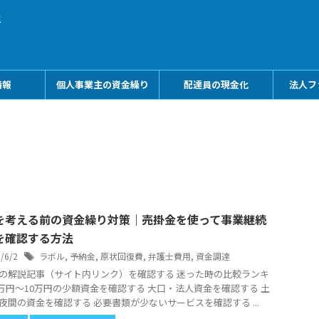
メ
情報
個人事業主の資金繰り
配達員の現金化
法人フ
を考える前の資金繰り対策｜売掛金を使って事業継続
を確認する方法
6/6/2
ラボル
,
予納金
,
原状回復費
,
弁護士費用
,
資金調達
の解説記事（サイト内リンク）を確認する 迷った時の比較ランキ
5万円〜10万円の少額資金を確認する 大口・法人資金を確認する 土
夜間の資金を確認する 必要書類が少ないサービスを確認する ...