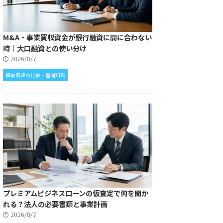
M&A・事業買収資金が銀行融資に間に合わない
時｜大口融資との使い分け
2026/8/7
資金調達の比較・基礎知識
プレミアムビジネスローンの仮査定で何を聞か
れる？法人の必要書類と事業計画
2026/8/7