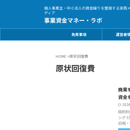
個人事業主・中小法人の資金繰りを整理する実務
ディア
事業資金マネー・ラボ
免責事項
運営者
HOME
>
原状回復費
原状回復費
廃業
資金
202
目的別
ング 
日祝・