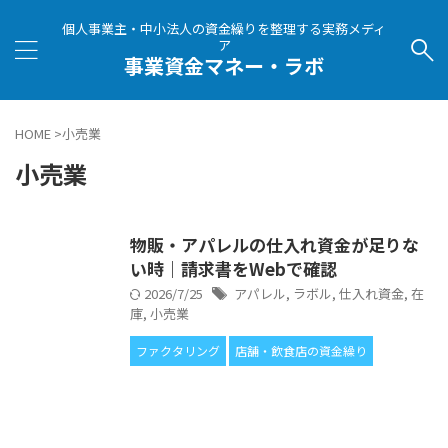
個人事業主・中小法人の資金繰りを整理する実務メディ
ア
事業資金マネー・ラボ
HOME
>
小売業
小売業
物販・アパレルの仕入れ資金が足りな
い時｜請求書をWebで確認
2026/7/25
アパレル
,
ラボル
,
仕入れ資金
,
在
庫
,
小売業
ファクタリング
店舗・飲食店の資金繰り