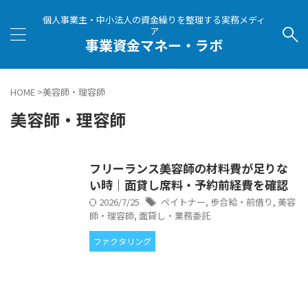
個人事業主・中小法人の資金繰りを整理する実務メディ
ア
事業資金マネー・ラボ
HOME
>
美容師・理容師
美容師・理容師
フリーランス美容師の材料費が足りな
い時｜面貸し席料・予約前経費を確認
2026/7/25
ペイトナー
,
歩合給・前借り
,
美容
師・理容師
,
面貸し・業務委託
ファクタリング