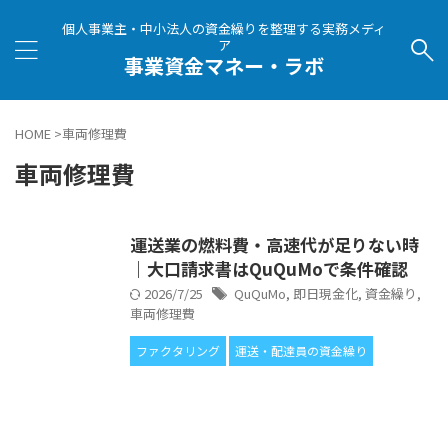
個人事業主・中小法人の資金繰りを整理する実務メディ
ア
事業資金マネー・ラボ
HOME
>
車両修理費
車両修理費
運送業の燃料費・高速代が足りない時
｜大口請求書はQuQuMoで条件確認
2026/7/25
QuQuMo
,
即日現金化
,
資金繰り
,
車両修理費
ファクタリング
運送・配達員の資金繰り