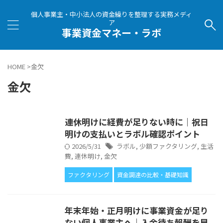
個人事業主・中小法人の資金繰りを整理する実務メディ
ア
事業資金マネー・ラボ
HOME
>
金欠
金欠
連休明けに経費が足りない時に｜祝日
明けの支払いとラボル確認ポイント
2026/5/31
ラボル
,
少額ファクタリング
,
生活
費
,
連休明け
,
金欠
ファクタリング
資金調達の比較・基礎知識
年末年始・正月明けに事業資金が足り
ない個人事業主へ｜入金待ち報酬を早