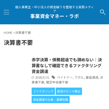
個人事業主・中小法人の資金繰りを整理する実務メディ
ア
事業資金マネー・ラボ
HOME
>
決算書不要
決算書不要
赤字決算・債務超過でも諦めない｜決
算書なしで確認できるファクタリング
資金調達
2026/5/31
ペイトナー
,
ラボル
,
審査通過
,
決
算書不要
,
確定申告書不要
ファクタリング
経営のピンチ脱出
資金調達の比較・基礎知識