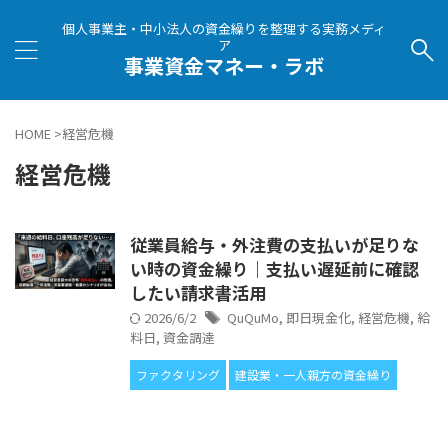
個人事業主・中小法人の資金繰りを整理する実務メディ
ア
事業資金マネー・ラボ
HOME
>
経営危機
経営危機
従業員給与・外注費の支払いが足りな
い時の資金繰り｜支払い遅延前に確認
したい請求書活用
2026/6/2
QuQuMo
,
即日現金化
,
経営危機
,
給
料日
,
資金調達
ファクタリング
建設業・一人親方の資金繰り