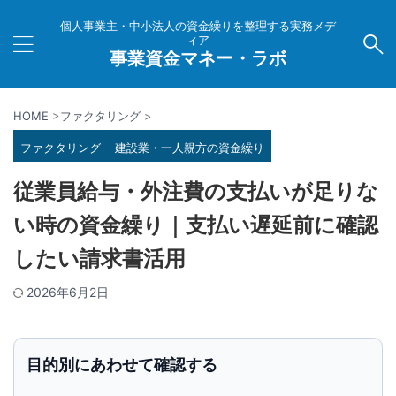
個人事業主・中小法人の資金繰りを整理する実務メデ
ィア
事業資金マネー・ラボ
HOME
>
ファクタリング
>
ファクタリング
建設業・一人親方の資金繰り
従業員給与・外注費の支払いが足りな
い時の資金繰り｜支払い遅延前に確認
したい請求書活用
2026年6月2日
目的別にあわせて確認する