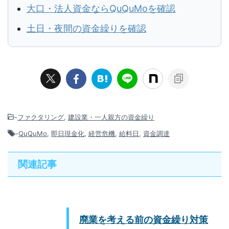
大口・法人資金ならQuQuMoを確認
土日・夜間の資金繰りを確認
-
ファクタリング
,
建設業・一人親方の資金繰り
-
QuQuMo
,
即日現金化
,
経営危機
,
給料日
,
資金調達
関連記事
廃業を考える前の資金繰り対策