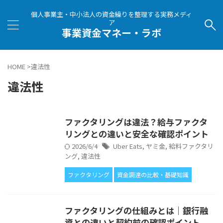
個人事業主・中小法人の資金繰りを整理する実務メディ
ア
事業資金マネー・ラボ
HOME
>
違法性
違法性
ファクタリングは違法？給与ファクタ
リングとの違いと安全な確認ポイント
2026/6/4
Uber Eats
,
ヤミ金
,
給料ファクタリ
ング
,
違法性
ファクタリング
資金調達の比較・基礎知識
ファクタリングの仕組みとは｜銀行融
資との違いと契約前の確認ポイント