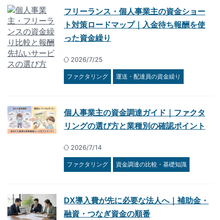
フリーランス・個人事業主の資金ショー
ト対策ロードマップ｜入金待ち報酬を使
った資金繰り
2026/7/25
ファクタリング
運送・配達員の資金繰り
個人事業主の資金調達ガイド｜ファクタ
リングの選び方と業種別の確認ポイント
2026/7/14
ファクタリング
資金調達の比較・基礎知識
DX導入費が先に必要な法人へ｜補助金・
融資・つなぎ資金の順番