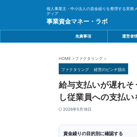
個人事業主・中小法人の資金繰りを整理する実務
ディア
事業資金マネー・ラボ
免責事項
運営者
HOME
>
ファクタリング
>
ファクタリング
経営のピンチ脱出
給与支払いが遅れそ
し従業員への支払い
2026年5月18日
資金繰りの目的別に確認する