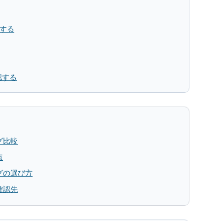
認する
認する
グ比較
点
グの選び方
確認先