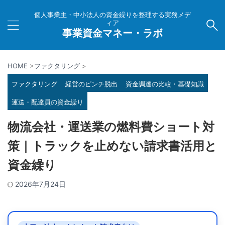
個人事業主・中小法人の資金繰りを整理する実務メデ
ィア
事業資金マネー・ラボ
HOME
>
ファクタリング
>
ファクタリング
経営のピンチ脱出
資金調達の比較・基礎知識
運送・配達員の資金繰り
物流会社・運送業の燃料費ショート対
策｜トラックを止めない請求書活用と
資金繰り
2026年7月24日