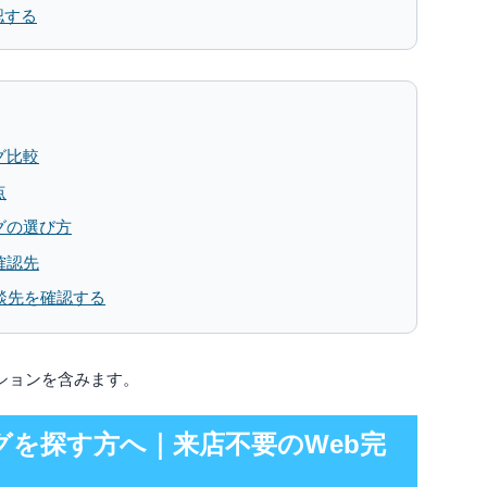
認する
グ比較
点
グの選び方
確認先
談先を確認する
ションを含みます。
グを探す方へ｜来店不要のWeb完