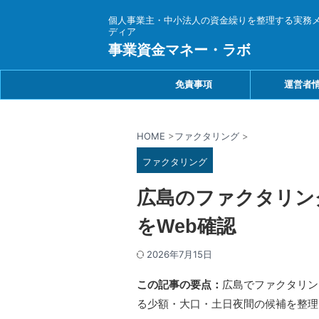
個人事業主・中小法人の資金繰りを整理する実務
ディア
事業資金マネー・ラボ
免責事項
運営者
HOME
>
ファクタリング
>
ファクタリング
広島のファクタリン
をWeb確認
2026年7月15日
この記事の要点：
広島でファクタリン
る少額・大口・土日夜間の候補を整理