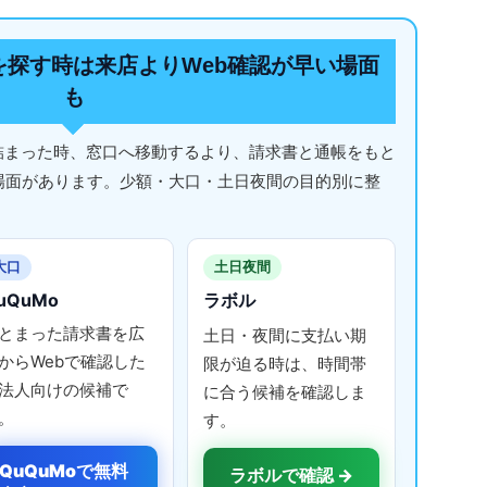
を探す時は来店よりWeb確認が早い場面
も
詰まった時、窓口へ移動するより、請求書と通帳をもと
場面があります。少額・大口・土日夜間の目的別に整
大口
土日夜間
uQuMo
ラボル
とまった請求書を広
土日・夜間に支払い期
からWebで確認した
限が迫る時は、時間帯
法人向けの候補で
に合う候補を確認しま
。
す。
QuQuMoで無料
ラボルで確認 →