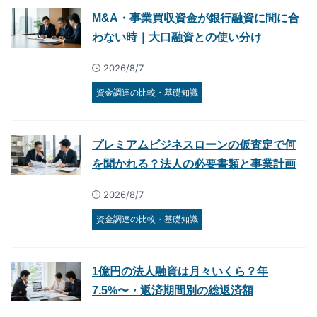
M&A・事業買収資金が銀行融資に間に合
わない時｜大口融資との使い分け
2026/8/7
資金調達の比較・基礎知識
プレミアムビジネスローンの仮査定で何
を聞かれる？法人の必要書類と事業計画
2026/8/7
資金調達の比較・基礎知識
1億円の法人融資は月々いくら？年
7.5%〜・返済期間別の総返済額