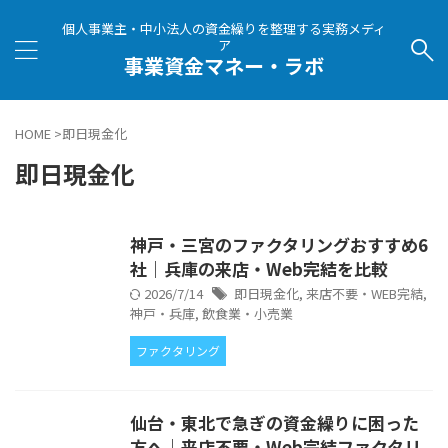
個人事業主・中小法人の資金繰りを整理する実務メディ
ア
事業資金マネー・ラボ
HOME
>
即日現金化
即日現金化
神戸・三宮のファクタリングおすすめ6
社｜兵庫の来店・Web完結を比較
2026/7/14
即日現金化
,
来店不要・WEB完結
,
神戸・兵庫
,
飲食業・小売業
ファクタリング
仙台・東北で急ぎの資金繰りに困った
方へ｜来店不要・Web完結ファクタリ