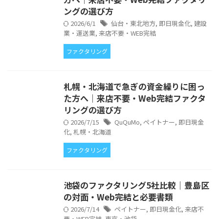
ングの選び方
2026/6/1
仙台・東北地方
,
即日現金化
,
建設
業・運送業
,
来店不要・WEB完結
ファクタリング
札幌・北海道で急ぎの資金繰りに困っ
た方へ｜来店不要・Web完結ファクタ
リングの選び方
2026/7/15
QuQuMo
,
ペイトナー
,
即日現金
化
,
札幌・北海道
ファクタリング
池袋のファクタリング5社比較｜豊島区
の対面・Web完結と必要書類
2026/7/14
ペイトナー
,
即日現金化
,
来店不
要・WEB完結
,
東京・池袋