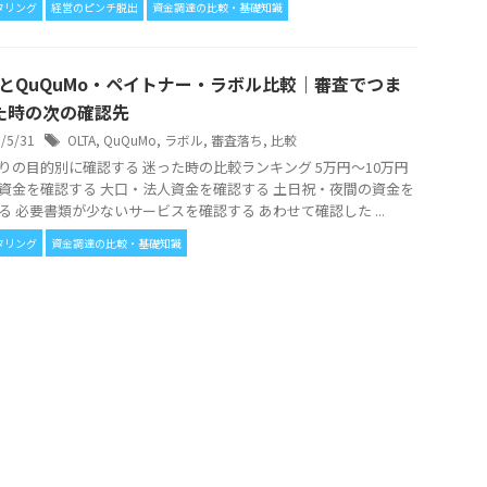
タリング
経営のピンチ脱出
資金調達の比較・基礎知識
TAとQuQuMo・ペイトナー・ラボル比較｜審査でつま
た時の次の確認先
6/5/31
OLTA
,
QuQuMo
,
ラボル
,
審査落ち
,
比較
りの目的別に確認する 迷った時の比較ランキング 5万円〜10万円
資金を確認する 大口・法人資金を確認する 土日祝・夜間の資金を
る 必要書類が少ないサービスを確認する あわせて確認した ...
タリング
資金調達の比較・基礎知識