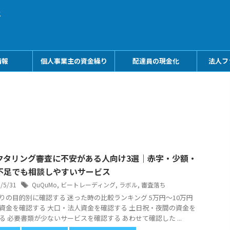
メ
情報
個人事業主の資金繰り
配達員の現金化
法人フ
クタリング審査に不安がある人向け3選｜赤字・少額・
不足でも相談しやすいサービス
6/5/31
QuQuMo
,
ビートレーディング
,
ラボル
,
審査落ち
りの目的別に確認する 迷った時の比較ランキング 5万円〜10万円
資金を確認する 大口・法人資金を確認する 土日祝・夜間の資金を
る 必要書類が少ないサービスを確認する あわせて確認した ...