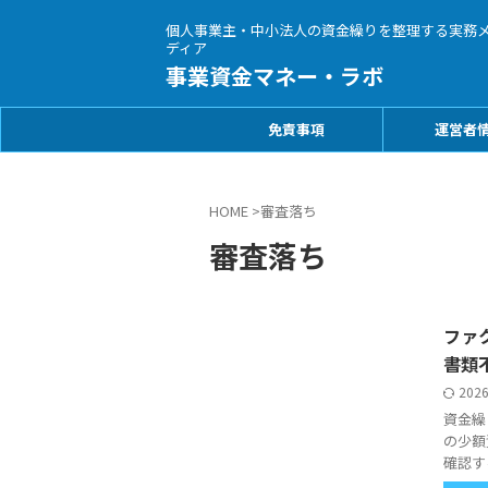
個人事業主・中小法人の資金繰りを整理する実務
ディア
事業資金マネー・ラボ
免責事項
運営者
HOME
>
審査落ち
審査落ち
ファ
書類
202
資金繰
の少額
確認す