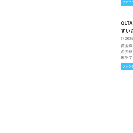
ファク
OL
ずい
202
資金繰
の少額
確認す
ファク