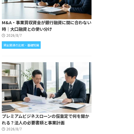
M&A・事業買収資金が銀行融資に間に合わない
時｜大口融資との使い分け
2026/8/7
資金調達の比較・基礎知識
プレミアムビジネスローンの仮査定で何を聞か
れる？法人の必要書類と事業計画
2026/8/7