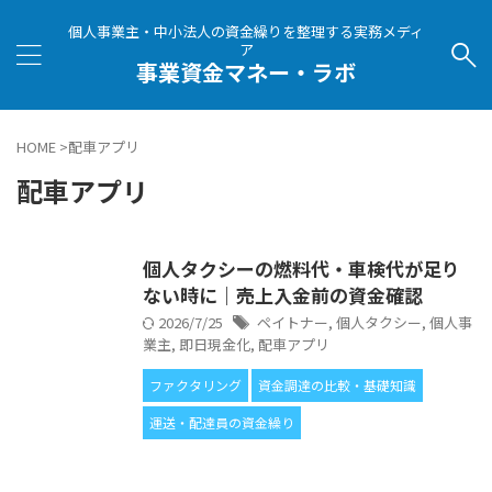
個人事業主・中小法人の資金繰りを整理する実務メディ
ア
事業資金マネー・ラボ
HOME
>
配車アプリ
配車アプリ
個人タクシーの燃料代・車検代が足り
ない時に｜売上入金前の資金確認
2026/7/25
ペイトナー
,
個人タクシー
,
個人事
業主
,
即日現金化
,
配車アプリ
ファクタリング
資金調達の比較・基礎知識
運送・配達員の資金繰り