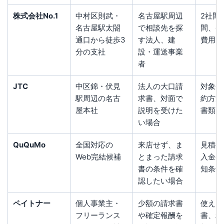
株式会社No.1
中村区則武・
名古屋駅周辺
2社間
名古屋駅太閤
で相談先を探
間、登
通口から徒歩3
す法人、建
費用
分の支社
設・運送事業
者
JTC
中区錦・伏見
法人の大口請
対象金
駅周辺の名古
求書、対面で
約方法
屋本社
説明を受けた
書類
い場合
QuQuMo
全国対応の
来店せず、ま
見積手
Web完結候補
とまった請求
入金条
書の条件を確
知条件
認したい場合
ペイトナー
個人事業主・
少額の請求書
使える
フリーランス
や確定報酬を
書、利