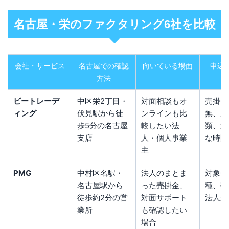
名古屋・栄のファクタリング6社を比較
会社・サービス
名古屋での確認
向いている場面
申込
方法
ビートレーデ
中区栄2丁目・
対面相談もオ
売掛金
ィング
伏見駅から徒
ンラインも比
無、必
歩5分の名古屋
較したい法
類、連
支店
人・個人事業
な時間
主
PMG
中村区名駅・
法人のまとま
対象金
名古屋駅から
った売掛金、
種、売
徒歩約2分の営
対面サポート
法人か
業所
も確認したい
場合