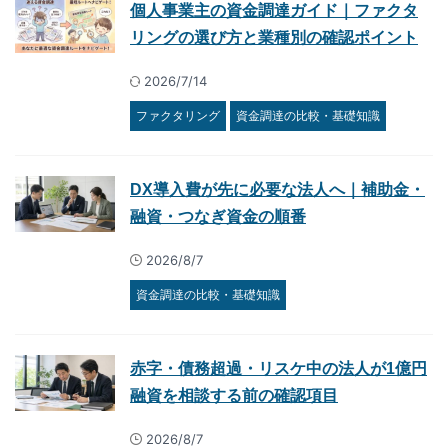
個人事業主の資金調達ガイド｜ファクタ
リングの選び方と業種別の確認ポイント
2026/7/14
ファクタリング
資金調達の比較・基礎知識
DX導入費が先に必要な法人へ｜補助金・
融資・つなぎ資金の順番
2026/8/7
資金調達の比較・基礎知識
赤字・債務超過・リスケ中の法人が1億円
融資を相談する前の確認項目
2026/8/7