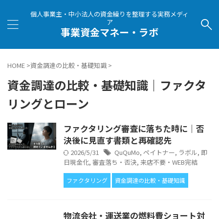
個人事業主・中小法人の資金繰りを整理する実務メディ
ア
事業資金マネー・ラボ
HOME
>
資金調達の比較・基礎知識
>
資金調達の比較・基礎知識｜ファクタ
リングとローン
ファクタリング審査に落ちた時に｜否
決後に見直す書類と再確認先
2026/5/31
QuQuMo
,
ペイトナー
,
ラボル
,
即
日現金化
,
審査落ち・否決
,
来店不要・WEB完結
ファクタリング
資金調達の比較・基礎知識
物流会社・運送業の燃料費ショート対